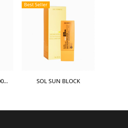
Best Seller
HYDRO CE II SION 200 ML.
SOL SUN BLOCK