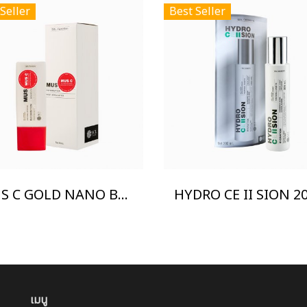
Seller
Best Seller
MUS C GOLD NANO BODY CREAM
เมนู