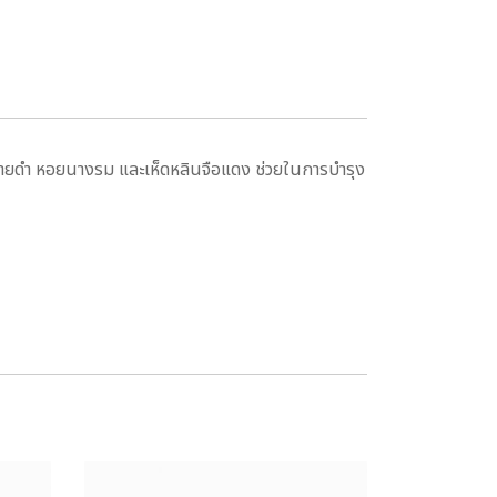
ะชายดำ หอยนางรม และเห็ดหลินจือแดง ช่วยในการบำรุง